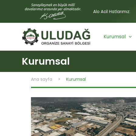
İçeriğe
content
atla
Alo Acil Hatlarımız:
Kurumsal
Kurumsal
Ana sayfa
Kurumsal