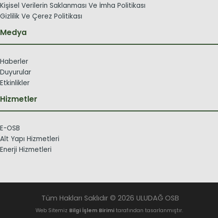
Kişisel Verilerin Saklanması Ve İmha Politikası
Gizlilik Ve Çerez Politikası
Medya
Haberler
Duyurular
Etkinlikler
Hizmetler
E-OSB
Alt Yapı Hizmetleri
Enerji Hizmetleri
Tüm Hakları Saklıdır © 2026 ULUDAĞ OSB
Web Sitemiz
Bilgi İşlem Birimi
tarafından tasarlanmıştır.