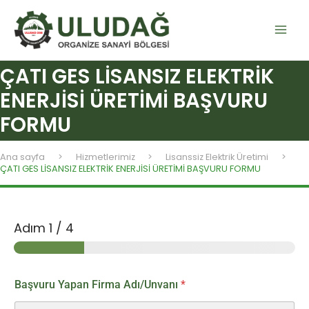
İçeriğe
content
atla
ÇATI GES LİSANSIZ ELEKTRİK
ENERJİSİ ÜRETİMİ BAŞVURU
FORMU
Ana sayfa
Hizmetlerimiz
Lisanssiz Elektrik Üretimi
ÇATI GES LİSANSIZ ELEKTRİK ENERJİSİ ÜRETİMİ BAŞVURU FORMU
Adım
1
/ 4
Başvuru Yapan Firma Adı/Unvanı
*